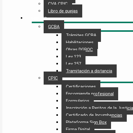
CVA CPIC
Libro de quejas
TRÁMITES
GCBA
Trámites GCBA
Habilitaciones
Obras DGROC
Ley 123
Ley 257
Tramitación a distancia
CPIC
Certificaciones
Encomienda profesional
Formularios
Inscripción a Peritos de la Justici
Certificado de Incumbencias
Plataforma Sign Box
Firma Digital