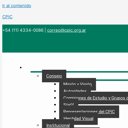
Ir al contenido
CPIC
+54 (11) 4334-0086
|
correo@cpic.org.ar
CONSEJO
Consejo
Misión y Visión
Autoridades
Comisiones de Estudio y Grupos 
Staff
Representaciones del CPIC
Identidad Visual
Institucional