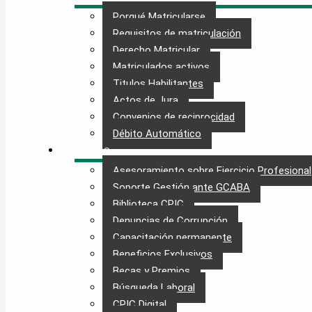
Porqué Matricularse
Requisitos de matriculación
Derecho Matricular
Matriculados activos
Titulos Habilitantes
Actos de Jura
Convenios de reciprocidad
Débito Automático
SERVICIOS
Asesoramiento sobre Ejercicio Profesional
Soporte Gestión ante GCABA
Biblioteca CPIC
Denuncias de Corrupción
Capacitación permanente
Beneficios Exclusivos
Becas y Premios
Búsqueda Laboral​
CPIC Digital