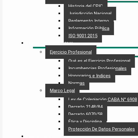
Historia del CPIC
Jurisdicción Nacional
Reglamento Interno
Información Pública
ISO 9001:2015
EJERCICIO PROFESIONAL
Ejercicio Profesional
Qué es el Ejercicio Profesional
Incumbencias Profesionales
Honorarios e Indices
Normas
Marco Legal
Ley de Colegiación CABA N° 6908
Decreto 2148/84
Decreto 6070/58
Ética y Disciplina
Protección De Datos Personales​
MATRÍCULA