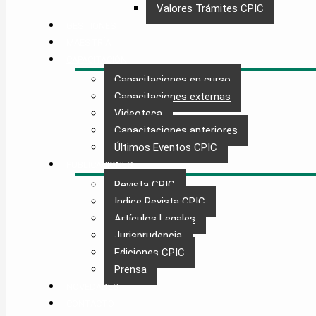
Valores Trámites CPIC
GESTIONES
MAESTRÍA
CAPACITACIÓN
Capacitaciones en curso
Capacitaciones externas
Videoteca
Capacitaciones anteriores
Últimos Eventos CPIC
PUBLICACIONES
Revista CPIC
Indice Revista CPIC
Artículos Legales
Jurisprudencia
Ediciones CPIC
Prensa
NOVEDADES
CONTACTO