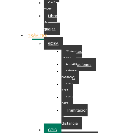
CVA
CPIC
Libro
de
quejas
TRÁMITES
GCBA
Trámites
GCBA
Habilitaciones
Obras
DGROC
Ley
123
Ley
257
Tramitación
a
distancia
CPIC