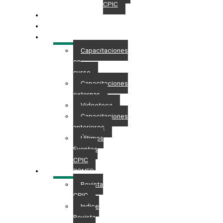
CPIC
GESTIONES
MAESTRÍA
CAPACITACIÓN
Capacitaciones
en
curso
Capacitaciones
externas
Videoteca
Capacitaciones
anteriores
Últimos
Eventos
CPIC
PUBLICACIONES
Revista
CPIC
Indice
Revista