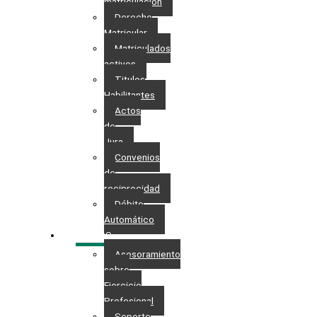
matriculación
Derecho
Matricular
Matriculados
activos
Titulos
Habilitantes
Actos
de
Jura
Convenios
de
reciprocidad
Débito
Automático
SERVICIOS
Asesoramiento
sobre
Ejercicio
Profesional
Soporte