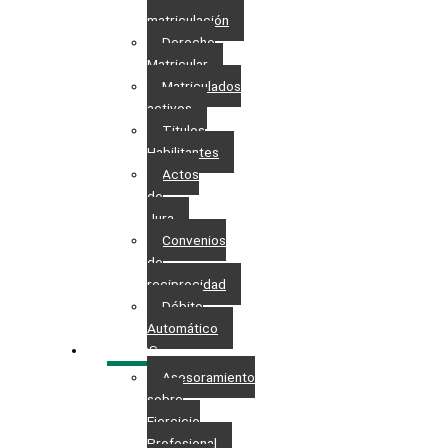
matriculación
Derecho
Matricular
Matriculados
activos
Titulos
Habilitantes
Actos
de
Jura
Convenios
de
reciprocidad
Débito
Automático
SERVICIOS
Asesoramiento
sobre
Ejercicio
Profesional