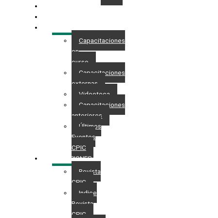
GESTIONES
MAESTRÍA
CAPACITACIÓN
Capacitaciones
en
curso
Capacitaciones
externas
Videoteca
Capacitaciones
anteriores
Últimos
Eventos
CPIC
PUBLICACIONES
Revista
CPIC
Indice
Revista
CPIC