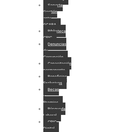
Soporte
Gestión
ante
GCABA
Biblioteca
CPIC
Denuncias
de
Corrupción
Capacitación
permanente
Beneficios
Exclusivos
Becas
y
Premios
Búsqueda
Laboral​
CPIC
Digital