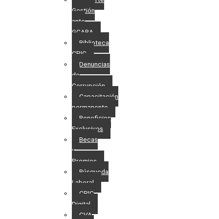
Gestión
ante
GCABA
Biblioteca
CPIC
Denuncias
de
Corrupción
Capacitación
permanente
Beneficios
Exclusivos
Becas
y
Premios
Búsqueda
Laboral​
CPIC
Digital
CVA