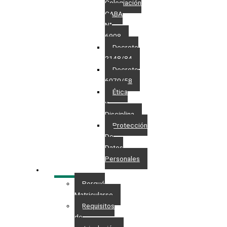
Colegiación
CABA
N°
6908
Decreto
2148/84
Decreto
6070/58
Ética
y
Disciplina
Protección
De
Datos
Personales​
MATRÍCULA
Porqué
Matricularse
Requisitos
de