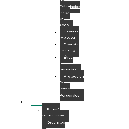
de
Colegiación
CABA
N°
6908
Decreto
2148/84
Decreto
6070/58
Ética
y
Disciplina
Protección
De
Datos
Personales​
MATRÍCULA
Porqué
Matricularse
Requisitos
de