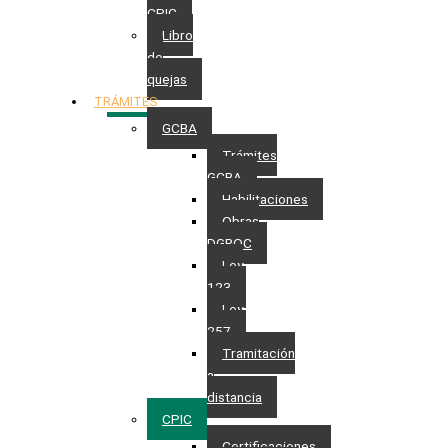
CPIC
Libro
de
quejas
TRÁMITES
GCBA
Trámites
GCBA
Habilitaciones
Obras
DGROC
Ley
123
Ley
257
Tramitación
a
distancia
CPIC
Certificaciones