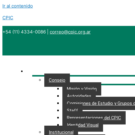
Ir al contenido
CPIC
+54 (11) 4334-0086
|
correo@cpic.org.ar
CONSEJO
Consejo
Misión y Visión
Autoridades
Comisiones de Estudio y Grupos 
Staff
Representaciones del CPIC
Identidad Visual
Institucional