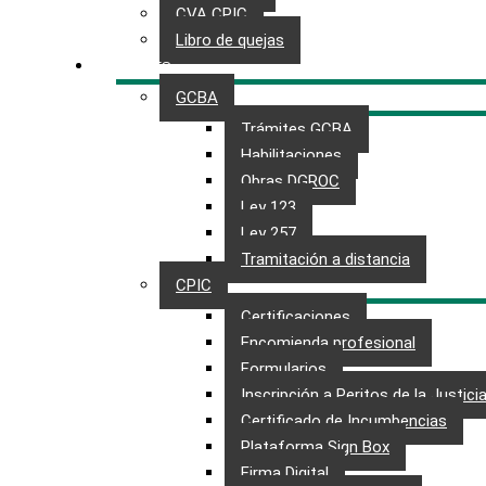
CVA CPIC
Libro de quejas
TRÁMITES
GCBA
Trámites GCBA
Habilitaciones
Obras DGROC
Ley 123
Ley 257
Tramitación a distancia
CPIC
Certificaciones
Encomienda profesional
Formularios
Inscripción a Peritos de la Justici
Certificado de Incumbencias
Plataforma Sign Box
Firma Digital