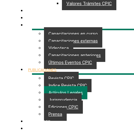
Valores Trámites CPIC
GESTIONES
MAESTRÍA
CAPACITACIÓN
Capacitaciones en curso
Capacitaciones externas
Videoteca
Capacitaciones anteriores
Últimos Eventos CPIC
PUBLICACIONES
Revista CPIC
Indice Revista CPIC
Artículos Legales
Jurisprudencia
Ediciones CPIC
Prensa
NOVEDADES
CONTACTO