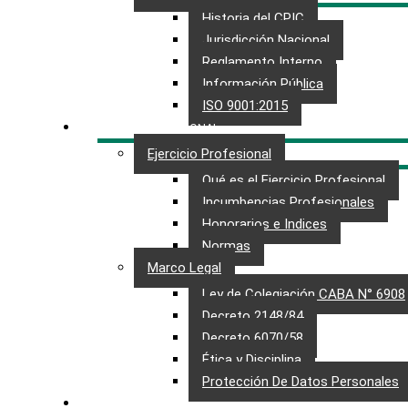
Historia del CPIC
Jurisdicción Nacional
Reglamento Interno
Información Pública
ISO 9001:2015
EJERCICIO PROFESIONAL
Ejercicio Profesional
Qué es el Ejercicio Profesional
Incumbencias Profesionales
Honorarios e Indices
Normas
Marco Legal
Ley de Colegiación CABA N° 6908
Decreto 2148/84
Decreto 6070/58
Ética y Disciplina
Protección De Datos Personales​
MATRÍCULA