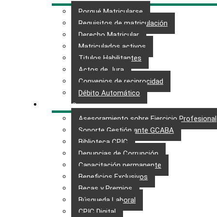
Porqué Matricularse
Requisitos de matriculación
Derecho Matricular
Matriculados activos
Titulos Habilitantes
Actos de Jura
Convenios de reciprocidad
Débito Automático
SERVICIOS
Asesoramiento sobre Ejercicio Profesional
Soporte Gestión ante GCABA
Biblioteca CPIC
Denuncias de Corrupción
Capacitación permanente
Beneficios Exclusivos
Becas y Premios
Búsqueda Laboral​
CPIC Digital