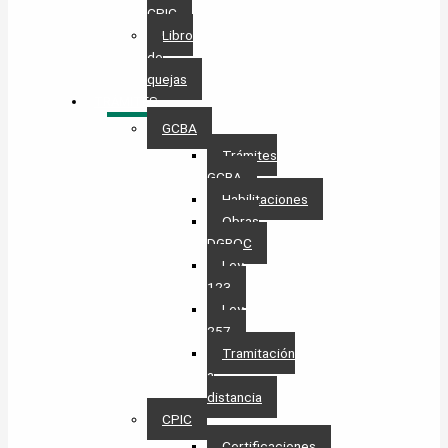
CPIC
Libro
de
quejas
TRÁMITES
GCBA
Trámites
GCBA
Habilitaciones
Obras
DGROC
Ley
123
Ley
257
Tramitación
a
distancia
CPIC
Certificaciones