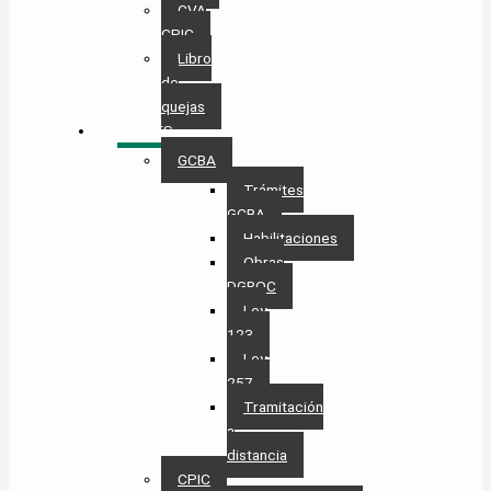
CVA
CPIC
Libro
de
quejas
TRÁMITES
GCBA
Trámites
GCBA
Habilitaciones
Obras
DGROC
Ley
123
Ley
257
Tramitación
a
distancia
CPIC