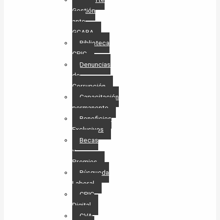
Gestión
ante
GCABA
Biblioteca
CPIC
Denuncias
de
Corrupción
Capacitación
permanente
Beneficios
Exclusivos
Becas
y
Premios
Búsqueda
Laboral​
CPIC
Digital
CVA