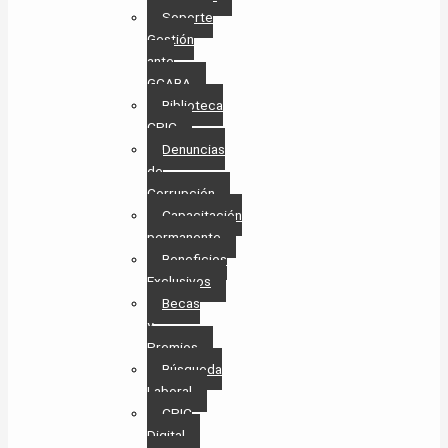
Soporte
Gestión
ante
GCABA
Biblioteca
CPIC
Denuncias
de
Corrupción
Capacitación
permanente
Beneficios
Exclusivos
Becas
y
Premios
Búsqueda
Laboral​
CPIC
Digital