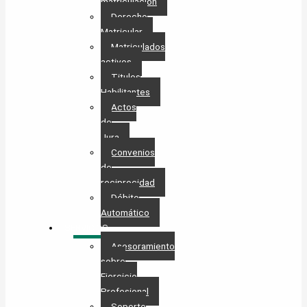
matriculación
Derecho
Matricular
Matriculados
activos
Titulos
Habilitantes
Actos
de
Jura
Convenios
de
reciprocidad
Débito
Automático
SERVICIOS
Asesoramiento
sobre
Ejercicio
Profesional
Soporte