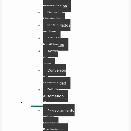
matriculación
Derecho
Matricular
Matriculados
activos
Titulos
Habilitantes
Actos
de
Jura
Convenios
de
reciprocidad
Débito
Automático
SERVICIOS
Asesoramiento
sobre
Ejercicio
Profesional