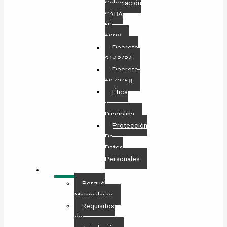
Colegiación
CABA
N°
6908
Decreto
2148/84
Decreto
6070/58
Ética
y
Disciplina
Protección
De
Datos
Personales​
MATRÍCULA
Porqué
Matricularse
Requisitos
de