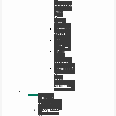
de
Colegiación
CABA
N°
6908
Decreto
2148/84
Decreto
6070/58
Ética
y
Disciplina
Protección
De
Datos
Personales​
MATRÍCULA
Porqué
Matricularse
Requisitos
de