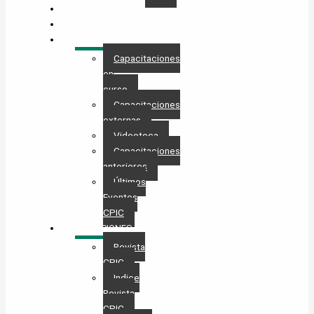
GESTIONES
MAESTRÍA
CAPACITACIÓN
Capacitaciones
en
curso
Capacitaciones
externas
Videoteca
Capacitaciones
anteriores
Últimos
Eventos
CPIC
PUBLICACIONES
Revista
CPIC
Indice
Revista
CPIC