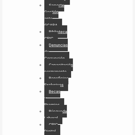
Soporte
Gestión
ante
GCABA
Biblioteca
CPIC
Denuncias
de
Corrupción
Capacitación
permanente
Beneficios
Exclusivos
Becas
y
Premios
Búsqueda
Laboral​
CPIC
Digital