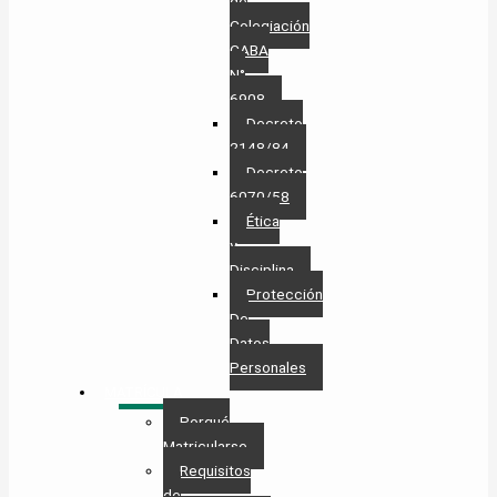
de
Colegiación
CABA
N°
6908
Decreto
2148/84
Decreto
6070/58
Ética
y
Disciplina
Protección
De
Datos
Personales​
MATRÍCULA
Porqué
Matricularse
Requisitos
de