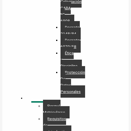
Colegiación
CABA
N°
6908
Decreto
2148/84
Decreto
6070/58
Ética
y
Disciplina
Protección
De
Datos
Personales​
MATRÍCULA
Porqué
Matricularse
Requisitos
de