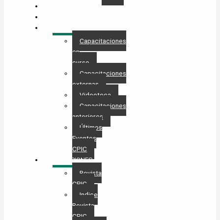
GESTIONES
MAESTRÍA
CAPACITACIÓN
Capacitaciones
en
curso
Capacitaciones
externas
Videoteca
Capacitaciones
anteriores
Últimos
Eventos
CPIC
PUBLICACIONES
Revista
CPIC
Indice
Revista
CPIC