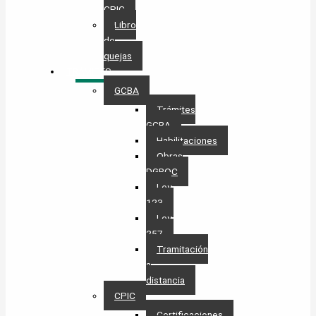
CPIC
Libro
de
quejas
TRÁMITES
GCBA
Trámites
GCBA
Habilitaciones
Obras
DGROC
Ley
123
Ley
257
Tramitación
a
distancia
CPIC
Certificaciones