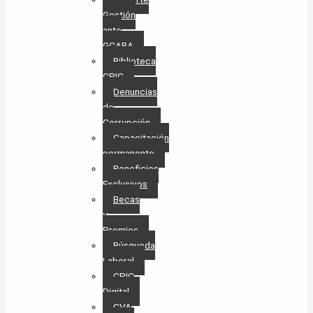
Gestión
ante
GCABA
Biblioteca
CPIC
Denuncias
de
Corrupción
Capacitación
permanente
Beneficios
Exclusivos
Becas
y
Premios
Búsqueda
Laboral​
CPIC
Digital
CVA