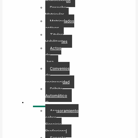
matriculación
Derecho
Matricular
Matriculados
activos
Titulos
Habilitantes
Actos
de
Jura
Convenios
de
reciprocidad
Débito
Automático
SERVICIOS
Asesoramiento
sobre
Ejercicio
Profesional
Soporte