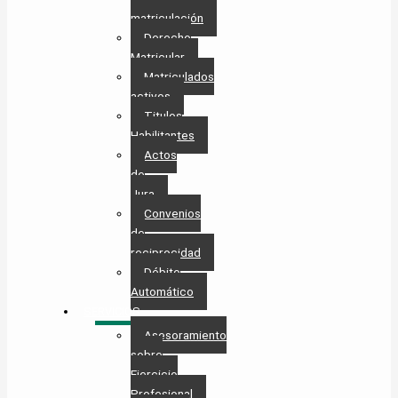
matriculación
Derecho
Matricular
Matriculados
activos
Titulos
Habilitantes
Actos
de
Jura
Convenios
de
reciprocidad
Débito
Automático
SERVICIOS
Asesoramiento
sobre
Ejercicio
Profesional