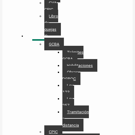
CVA
CPIC
Libro
de
quejas
TRÁMITES
GCBA
Trámites
GCBA
Habilitaciones
Obras
DGROC
Ley
123
Ley
257
Tramitación
a
distancia
CPIC