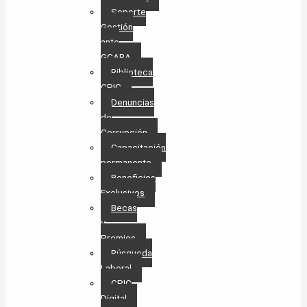
Soporte
Gestión
ante
GCABA
Biblioteca
CPIC
Denuncias
de
Corrupción
Capacitación
permanente
Beneficios
Exclusivos
Becas
y
Premios
Búsqueda
Laboral​
CPIC
Digital