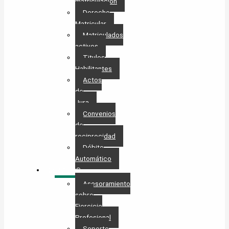
matriculación
Derecho
Matricular
Matriculados
activos
Titulos
Habilitantes
Actos
de
Jura
Convenios
de
reciprocidad
Débito
Automático
SERVICIOS
Asesoramiento
sobre
Ejercicio
Profesional
Soporte