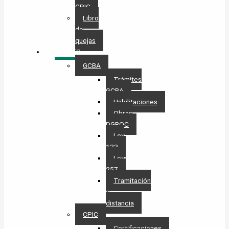
CPIC
Libro
de
quejas
TRÁMITES
GCBA
Trámites
GCBA
Habilitaciones
Obras
DGROC
Ley
123
Ley
257
Tramitación
a
distancia
CPIC
Certificaciones