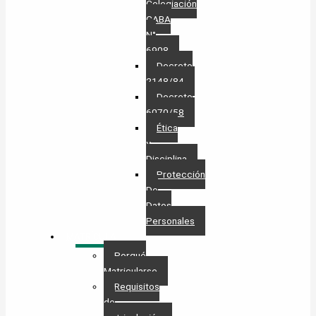
Colegiación
CABA
N°
6908
Decreto
2148/84
Decreto
6070/58
Ética
y
Disciplina
Protección
De
Datos
Personales​
MATRÍCULA
Porqué
Matricularse
Requisitos
de