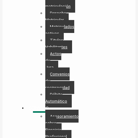
matriculación
Derecho
Matricular
Matriculados
activos
Titulos
Habilitantes
Actos
de
Jura
Convenios
de
reciprocidad
Débito
Automático
SERVICIOS
Asesoramiento
sobre
Ejercicio
Profesional