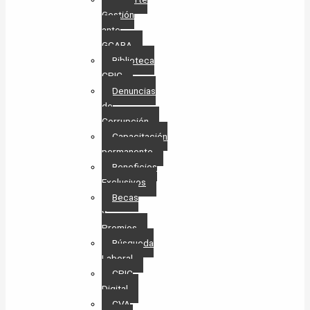
Gestión
ante
GCABA
Biblioteca
CPIC
Denuncias
de
Corrupción
Capacitación
permanente
Beneficios
Exclusivos
Becas
y
Premios
Búsqueda
Laboral​
CPIC
Digital
CVA