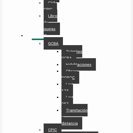
CVA
CPIC
Libro
de
quejas
TRÁMITES
GCBA
Trámites
GCBA
Habilitaciones
Obras
DGROC
Ley
123
Ley
257
Tramitación
a
distancia
CPIC