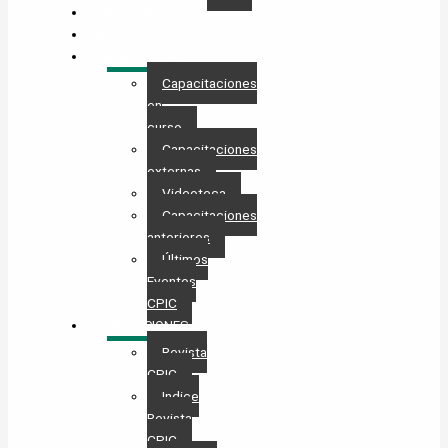
GESTIONES
MAESTRÍA
CAPACITACIÓN
Capacitaciones
en
curso
Capacitaciones
externas
Videoteca
Capacitaciones
anteriores
Últimos
Eventos
CPIC
PUBLICACIONES
Revista
CPIC
Indice
Revista
CPIC