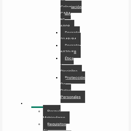
de
Colegiación
CABA
N°
6908
Decreto
2148/84
Decreto
6070/58
Ética
y
Disciplina
Protección
De
Datos
Personales​
MATRÍCULA
Porqué
Matricularse
Requisitos
de