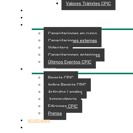
Valores Trámites CPIC
GESTIONES
MAESTRÍA
CAPACITACIÓN
Capacitaciones en curso
Capacitaciones externas
Videoteca
Capacitaciones anteriores
Últimos Eventos CPIC
PUBLICACIONES
Revista CPIC
Indice Revista CPIC
Artículos Legales
Jurisprudencia
Ediciones CPIC
Prensa
NOVEDADES
CONTACTO