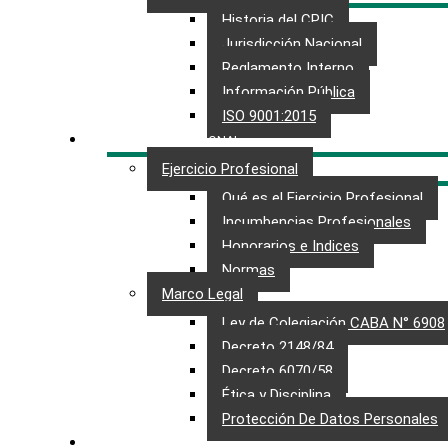
Historia del CPIC
Jurisdicción Nacional
Reglamento Interno
Información Pública
ISO 9001:2015
EJERCICIO PROFESIONAL
Ejercicio Profesional
Qué es el Ejercicio Profesional
Incumbencias Profesionales
Honorarios e Indices
Normas
Marco Legal
Ley de Colegiación CABA N° 6908
Decreto 2148/84
Decreto 6070/58
Ética y Disciplina
Protección De Datos Personales​
MATRÍCULA