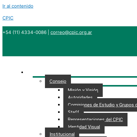
Ir al contenido
CPIC
+54 (11) 4334-0086
|
correo@cpic.org.ar
CONSEJO
Consejo
Misión y Visión
Autoridades
Comisiones de Estudio y Grupos 
Staff
Representaciones del CPIC
Identidad Visual
Institucional