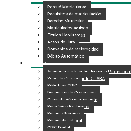
Porqué Matricularse
Requisitos de matriculación
Derecho Matricular
Matriculados activos
Titulos Habilitantes
Actos de Jura
Convenios de reciprocidad
Débito Automático
SERVICIOS
Asesoramiento sobre Ejercicio Profesional
Soporte Gestión ante GCABA
Biblioteca CPIC
Denuncias de Corrupción
Capacitación permanente
Beneficios Exclusivos
Becas y Premios
Búsqueda Laboral​
CPIC Digital