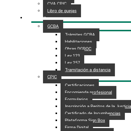
CVA CPIC
Libro de quejas
TRÁMITES
GCBA
Trámites GCBA
Habilitaciones
Obras DGROC
Ley 123
Ley 257
Tramitación a distancia
CPIC
Certificaciones
Encomienda profesional
Formularios
Inscripción a Peritos de la Justici
Certificado de Incumbencias
Plataforma Sign Box
Firma Digital