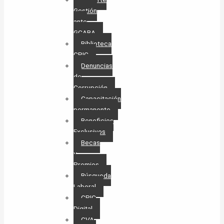
Gestión
ante
GCABA
Biblioteca
CPIC
Denuncias
de
Corrupción
Capacitación
permanente
Beneficios
Exclusivos
Becas
y
Premios
Búsqueda
Laboral​
CPIC
Digital
CVA