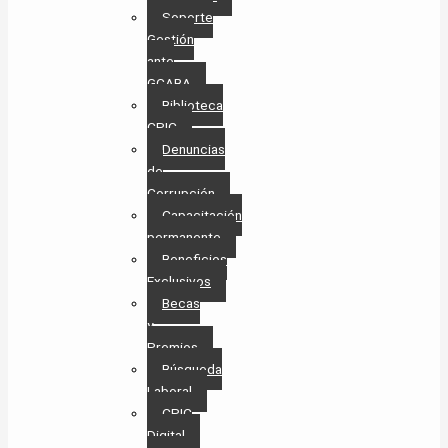
Soporte
Gestión
ante
GCABA
Biblioteca
CPIC
Denuncias
de
Corrupción
Capacitación
permanente
Beneficios
Exclusivos
Becas
y
Premios
Búsqueda
Laboral​
CPIC
Digital