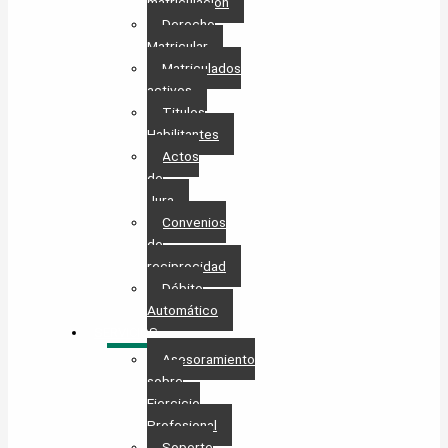
matriculación
Derecho
Matricular
Matriculados
activos
Titulos
Habilitantes
Actos
de
Jura
Convenios
de
reciprocidad
Débito
Automático
SERVICIOS
Asesoramiento
sobre
Ejercicio
Profesional
Soporte