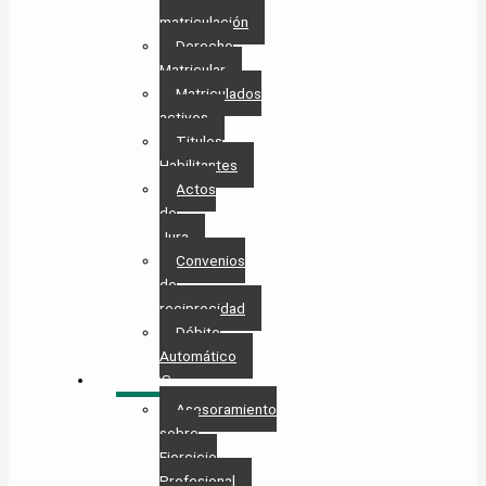
matriculación
Derecho
Matricular
Matriculados
activos
Titulos
Habilitantes
Actos
de
Jura
Convenios
de
reciprocidad
Débito
Automático
SERVICIOS
Asesoramiento
sobre
Ejercicio
Profesional