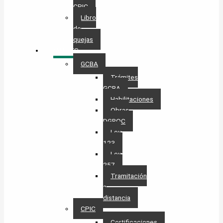
CPIC
Libro
de
quejas
TRÁMITES
GCBA
Trámites
GCBA
Habilitaciones
Obras
DGROC
Ley
123
Ley
257
Tramitación
a
distancia
CPIC
Certificaciones