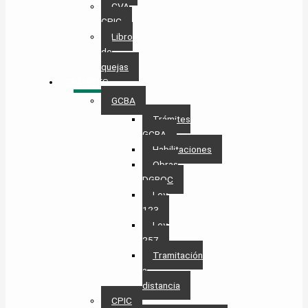
CVA
CPIC
Libro
de
quejas
TRÁMITES
GCBA
Trámites
GCBA
Habilitaciones
Obras
DGROC
Ley
123
Ley
257
Tramitación
a
distancia
CPIC