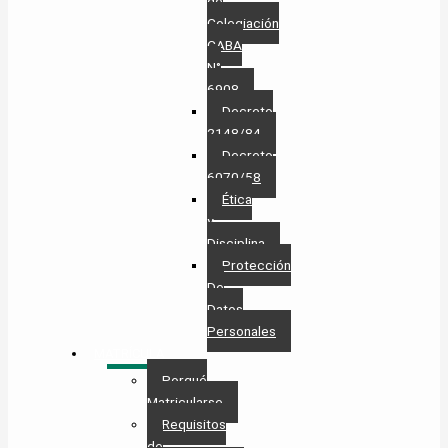
de
Colegiación
CABA
N°
6908
Decreto
2148/84
Decreto
6070/58
Ética
y
Disciplina
Protección
De
Datos
Personales​
MATRÍCULA
Porqué
Matricularse
Requisitos
de