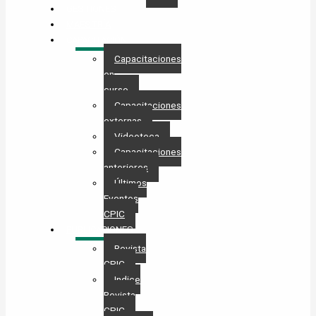
GESTIONES
MAESTRÍA
CAPACITACIÓN
Capacitaciones
en
curso
Capacitaciones
externas
Videoteca
Capacitaciones
anteriores
Últimos
Eventos
CPIC
PUBLICACIONES
Revista
CPIC
Indice
Revista
CPIC