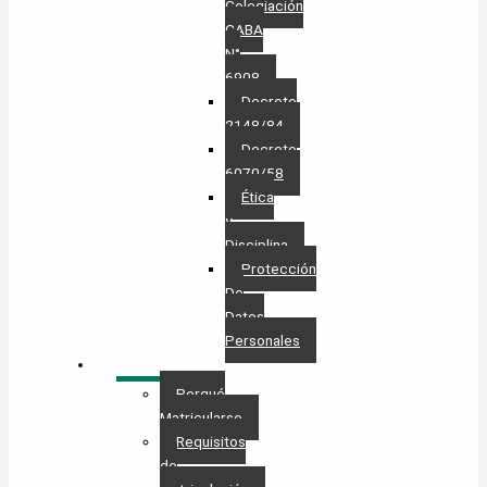
Colegiación
CABA
N°
6908
Decreto
2148/84
Decreto
6070/58
Ética
y
Disciplina
Protección
De
Datos
Personales​
MATRÍCULA
Porqué
Matricularse
Requisitos
de