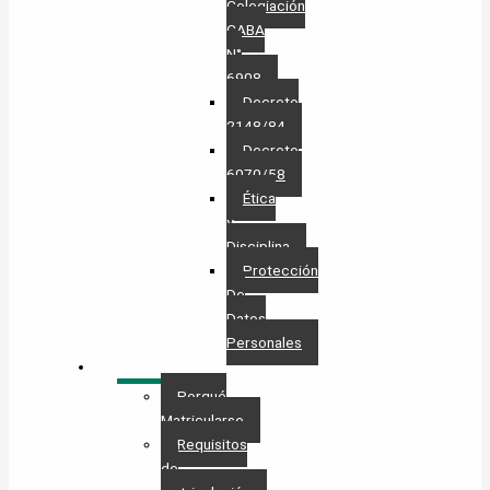
Colegiación
CABA
N°
6908
Decreto
2148/84
Decreto
6070/58
Ética
y
Disciplina
Protección
De
Datos
Personales​
MATRÍCULA
Porqué
Matricularse
Requisitos
de