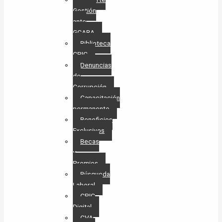
Gestión
ante
GCABA
Biblioteca
CPIC
Denuncias
de
Corrupción
Capacitación
permanente
Beneficios
Exclusivos
Becas
y
Premios
Búsqueda
Laboral​
CPIC
Digital
CVA