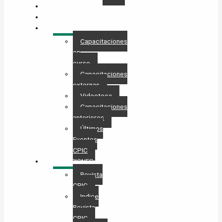
GESTIONES
MAESTRÍA
CAPACITACIÓN
Capacitaciones
en
curso
Capacitaciones
externas
Videoteca
Capacitaciones
anteriores
Últimos
Eventos
CPIC
PUBLICACIONES
Revista
CPIC
Indice
Revista
CPIC