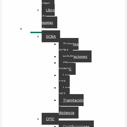
CPIC
Libro
de
quejas
TRÁMITES
GCBA
Trámites
GCBA
Habilitaciones
Obras
DGROC
Ley
123
Ley
257
Tramitación
a
distancia
CPIC
Certificaciones