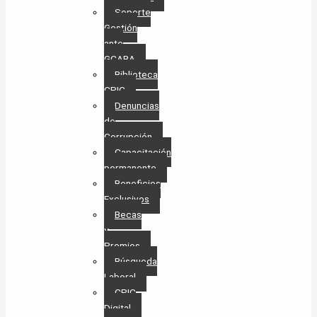
Soporte
Gestión
ante
GCABA
Biblioteca
CPIC
Denuncias
de
Corrupción
Capacitación
permanente
Beneficios
Exclusivos
Becas
y
Premios
Búsqueda
Laboral​
CPIC
Digital