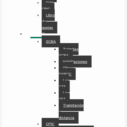
CVA
CPIC
Libro
de
quejas
TRÁMITES
GCBA
Trámites
GCBA
Habilitaciones
Obras
DGROC
Ley
123
Ley
257
Tramitación
a
distancia
CPIC