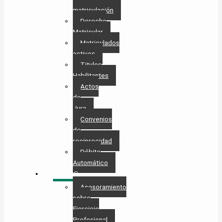
matriculación
Derecho
Matricular
Matriculados
activos
Titulos
Habilitantes
Actos
de
Jura
Convenios
de
reciprocidad
Débito
Automático
SERVICIOS
Asesoramiento
sobre
Ejercicio
Profesional