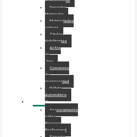
matriculación
Derecho
Matricular
Matriculados
activos
Titulos
Habilitantes
Actos
de
Jura
Convenios
de
reciprocidad
Débito
Automático
SERVICIOS
Asesoramiento
sobre
Ejercicio
Profesional
Soporte