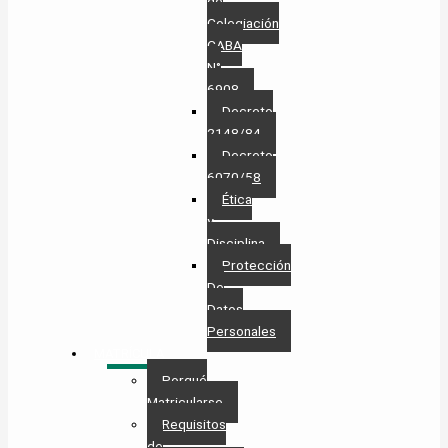
de
Colegiación
CABA
N°
6908
Decreto
2148/84
Decreto
6070/58
Ética
y
Disciplina
Protección
De
Datos
Personales​
MATRÍCULA
Porqué
Matricularse
Requisitos
de