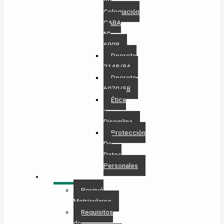
de
Colegiación
CABA
N°
6908
Decreto
2148/84
Decreto
6070/58
Ética
y
Disciplina
Protección
De
Datos
Personales​
MATRÍCULA
Porqué
Matricularse
Requisitos
de