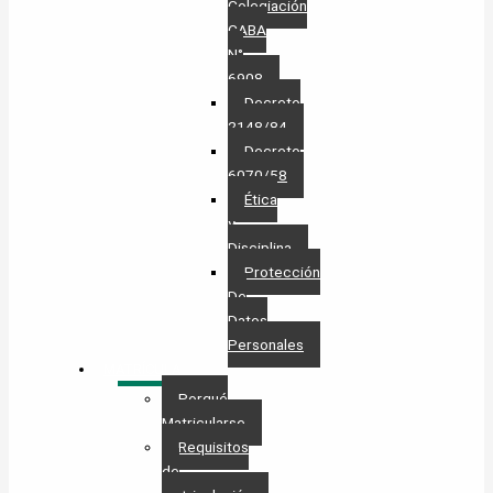
Colegiación
CABA
N°
6908
Decreto
2148/84
Decreto
6070/58
Ética
y
Disciplina
Protección
De
Datos
Personales​
MATRÍCULA
Porqué
Matricularse
Requisitos
de