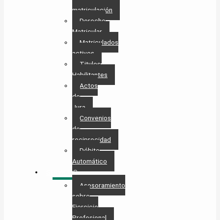
matriculación
Derecho
Matricular
Matriculados
activos
Titulos
Habilitantes
Actos
de
Jura
Convenios
de
reciprocidad
Débito
Automático
SERVICIOS
Asesoramiento
sobre
Ejercicio
Profesional