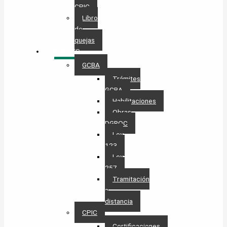
CPIC
Libro
de
quejas
TRÁMITES
GCBA
Trámites
GCBA
Habilitaciones
Obras
DGROC
Ley
123
Ley
257
Tramitación
a
distancia
CPIC
Certificaciones