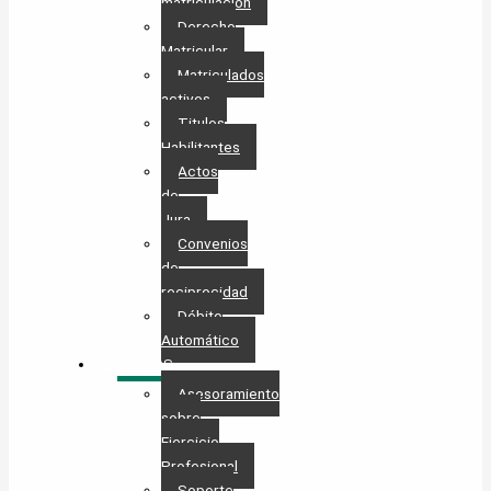
matriculación
Derecho
Matricular
Matriculados
activos
Titulos
Habilitantes
Actos
de
Jura
Convenios
de
reciprocidad
Débito
Automático
SERVICIOS
Asesoramiento
sobre
Ejercicio
Profesional
Soporte