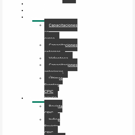
GESTIONES
MAESTRÍA
CAPACITACIÓN
Capacitaciones
en
curso
Capacitaciones
externas
Videoteca
Capacitaciones
anteriores
Últimos
Eventos
CPIC
PUBLICACIONES
Revista
CPIC
Indice
Revista
CPIC