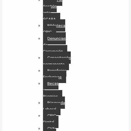
Gestión
ante
GCABA
Biblioteca
CPIC
Denuncias
de
Corrupción
Capacitación
permanente
Beneficios
Exclusivos
Becas
y
Premios
Búsqueda
Laboral​
CPIC
Digital
CVA