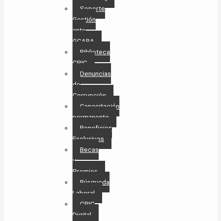
Soporte
Gestión
ante
GCABA
Biblioteca
CPIC
Denuncias
de
Corrupción
Capacitación
permanente
Beneficios
Exclusivos
Becas
y
Premios
Búsqueda
Laboral​
CPIC
Digital