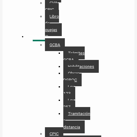
CVA
CPIC
Libro
de
quejas
TRÁMITES
GCBA
Trámites
GCBA
Habilitaciones
Obras
DGROC
Ley
123
Ley
257
Tramitación
a
distancia
CPIC