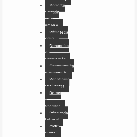
Soporte
Gestión
ante
GCABA
Biblioteca
CPIC
Denuncias
de
Corrupción
Capacitación
permanente
Beneficios
Exclusivos
Becas
y
Premios
Búsqueda
Laboral​
CPIC
Digital