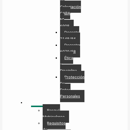
de
Colegiación
CABA
N°
6908
Decreto
2148/84
Decreto
6070/58
Ética
y
Disciplina
Protección
De
Datos
Personales​
MATRÍCULA
Porqué
Matricularse
Requisitos
de