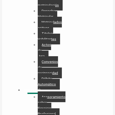
matriculación
Derecho
Matricular
Matriculados
activos
Titulos
Habilitantes
Actos
de
Jura
Convenios
de
reciprocidad
Débito
Automático
SERVICIOS
Asesoramiento
sobre
Ejercicio
Profesional