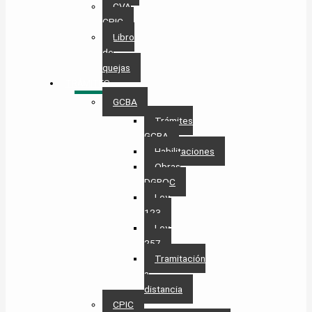
CVA
CPIC
Libro
de
quejas
TRÁMITES
GCBA
Trámites
GCBA
Habilitaciones
Obras
DGROC
Ley
123
Ley
257
Tramitación
a
distancia
CPIC