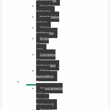
matriculación
Derecho
Matricular
Matriculados
activos
Titulos
Habilitantes
Actos
de
Jura
Convenios
de
reciprocidad
Débito
Automático
SERVICIOS
Asesoramiento
sobre
Ejercicio
Profesional
Soporte