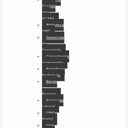
Gestión
ante
GCABA
Biblioteca
CPIC
Denuncias
de
Corrupción
Capacitación
permanente
Beneficios
Exclusivos
Becas
y
Premios
Búsqueda
Laboral​
CPIC
Digital
CVA