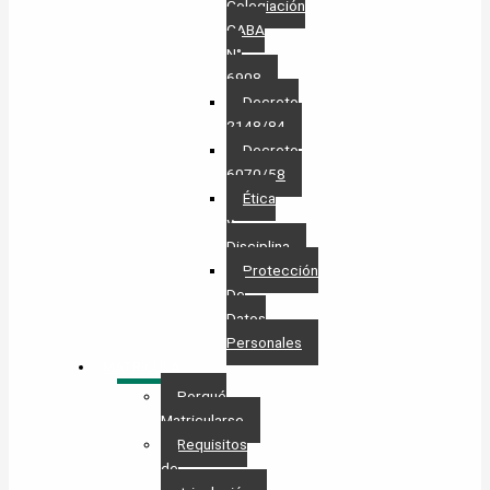
Colegiación
CABA
N°
6908
Decreto
2148/84
Decreto
6070/58
Ética
y
Disciplina
Protección
De
Datos
Personales​
MATRÍCULA
Porqué
Matricularse
Requisitos
de