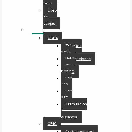
CPIC
Libro
de
quejas
TRÁMITES
GCBA
Trámites
GCBA
Habilitaciones
Obras
DGROC
Ley
123
Ley
257
Tramitación
a
distancia
CPIC
Certificaciones