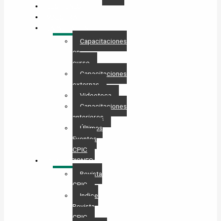
GESTIONES
MAESTRÍA
CAPACITACIÓN
Capacitaciones
en
curso
Capacitaciones
externas
Videoteca
Capacitaciones
anteriores
Últimos
Eventos
CPIC
PUBLICACIONES
Revista
CPIC
Indice
Revista
CPIC