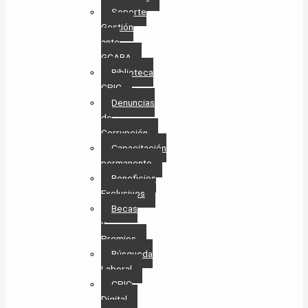
Soporte
Gestión
ante
GCABA
Biblioteca
CPIC
Denuncias
de
Corrupción
Capacitación
permanente
Beneficios
Exclusivos
Becas
y
Premios
Búsqueda
Laboral​
CPIC
Digital