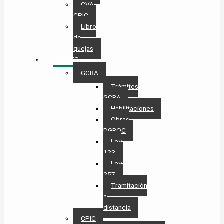
CVA
CPIC
Libro
de
quejas
TRÁMITES
GCBA
Trámites
GCBA
Habilitaciones
Obras
DGROC
Ley
123
Ley
257
Tramitación
a
distancia
CPIC