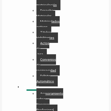
matriculación
Derecho
Matricular
Matriculados
activos
Titulos
Habilitantes
Actos
de
Jura
Convenios
de
reciprocidad
Débito
Automático
SERVICIOS
Asesoramiento
sobre
Ejercicio
Profesional