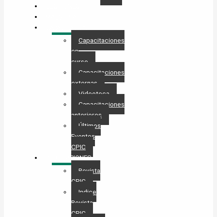
GESTIONES
MAESTRÍA
CAPACITACIÓN
Capacitaciones
en
curso
Capacitaciones
externas
Videoteca
Capacitaciones
anteriores
Últimos
Eventos
CPIC
PUBLICACIONES
Revista
CPIC
Indice
Revista
CPIC