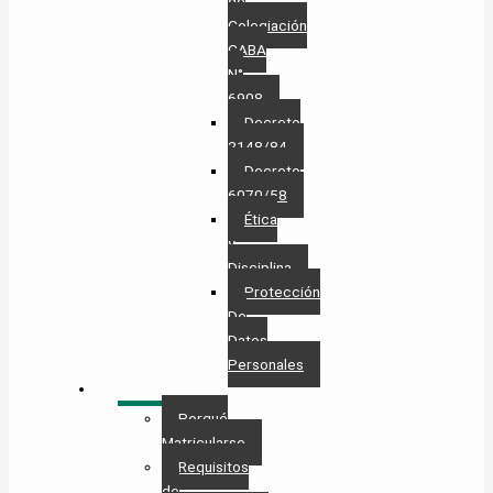
de
Colegiación
CABA
N°
6908
Decreto
2148/84
Decreto
6070/58
Ética
y
Disciplina
Protección
De
Datos
Personales​
MATRÍCULA
Porqué
Matricularse
Requisitos
de