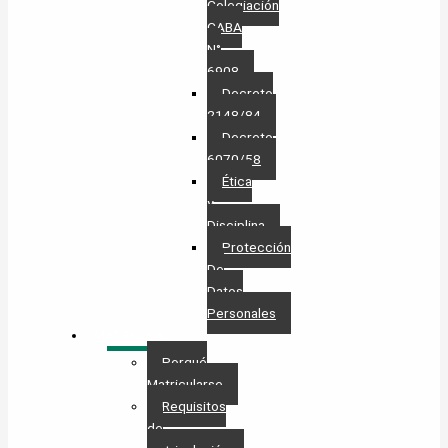
Colegiación
CABA
N°
6908
Decreto
2148/84
Decreto
6070/58
Ética
y
Disciplina
Protección
De
Datos
Personales​
MATRÍCULA
Porqué
Matricularse
Requisitos
de