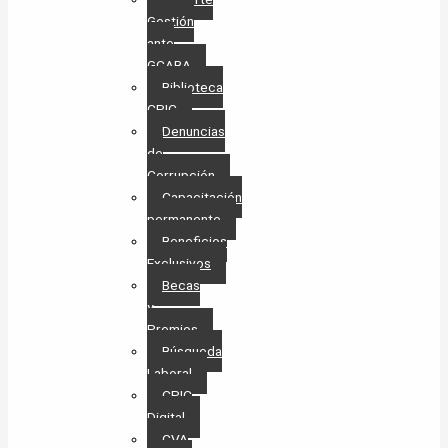
Gestión
ante
GCABA
Biblioteca
CPIC
Denuncias
de
Corrupción
Capacitación
permanente
Beneficios
Exclusivos
Becas
y
Premios
Búsqueda
Laboral​
CPIC
Digital
CVA