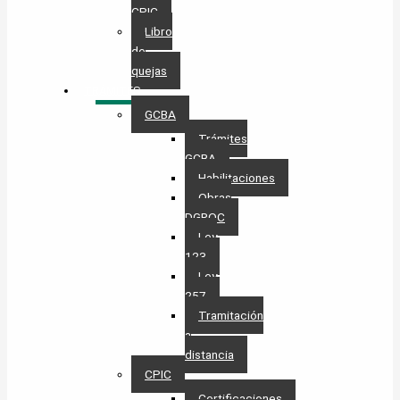
CPIC
Libro
de
quejas
TRÁMITES
GCBA
Trámites
GCBA
Habilitaciones
Obras
DGROC
Ley
123
Ley
257
Tramitación
a
distancia
CPIC
Certificaciones