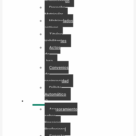
matriculación
Derecho
Matricular
Matriculados
activos
Titulos
Habilitantes
Actos
de
Jura
Convenios
de
reciprocidad
Débito
Automático
SERVICIOS
Asesoramiento
sobre
Ejercicio
Profesional
Soporte