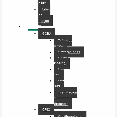
CPIC
Libro
de
quejas
TRÁMITES
GCBA
Trámites
GCBA
Habilitaciones
Obras
DGROC
Ley
123
Ley
257
Tramitación
a
distancia
CPIC
Certificaciones