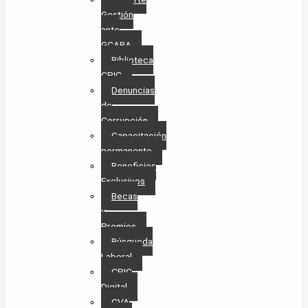
Gestión
ante
GCABA
Biblioteca
CPIC
Denuncias
de
Corrupción
Capacitación
permanente
Beneficios
Exclusivos
Becas
y
Premios
Búsqueda
Laboral​
CPIC
Digital
CVA