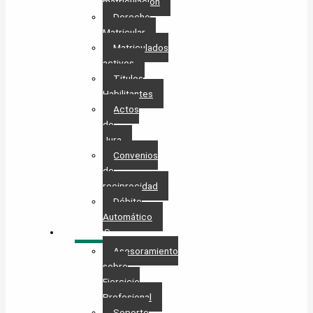
matriculación
Derecho
Matricular
Matriculados
activos
Titulos
Habilitantes
Actos
de
Jura
Convenios
de
reciprocidad
Débito
Automático
SERVICIOS
Asesoramiento
sobre
Ejercicio
Profesional
Soporte