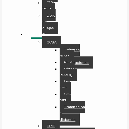
CVA
CPIC
Libro
de
quejas
TRÁMITES
GCBA
Trámites
GCBA
Habilitaciones
Obras
DGROC
Ley
123
Ley
257
Tramitación
a
distancia
CPIC