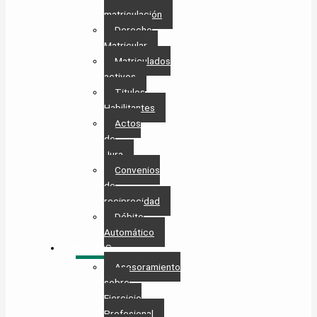
matriculación
Derecho
Matricular
Matriculados
activos
Titulos
Habilitantes
Actos
de
Jura
Convenios
de
reciprocidad
Débito
Automático
SERVICIOS
Asesoramiento
sobre
Ejercicio
Profesional