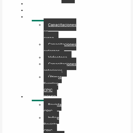
GESTIONES
MAESTRÍA
CAPACITACIÓN
Capacitaciones
en
curso
Capacitaciones
externas
Videoteca
Capacitaciones
anteriores
Últimos
Eventos
CPIC
PUBLICACIONES
Revista
CPIC
Indice
Revista
CPIC