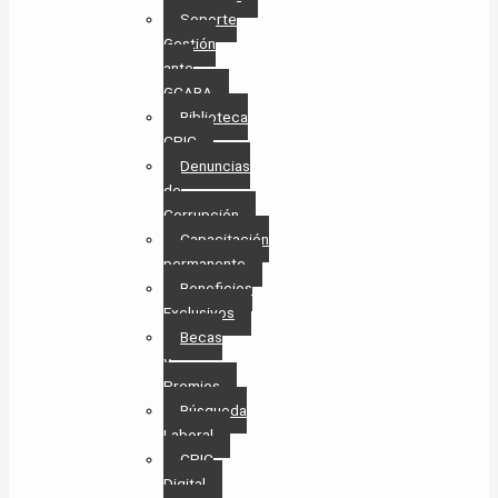
Soporte
Gestión
ante
GCABA
Biblioteca
CPIC
Denuncias
de
Corrupción
Capacitación
permanente
Beneficios
Exclusivos
Becas
y
Premios
Búsqueda
Laboral​
CPIC
Digital