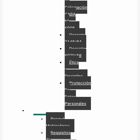
de
Colegiación
CABA
N°
6908
Decreto
2148/84
Decreto
6070/58
Ética
y
Disciplina
Protección
De
Datos
Personales​
MATRÍCULA
Porqué
Matricularse
Requisitos
de