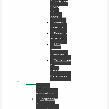
Colegiación
CABA
N°
6908
Decreto
2148/84
Decreto
6070/58
Ética
y
Disciplina
Protección
De
Datos
Personales​
MATRÍCULA
Porqué
Matricularse
Requisitos
de