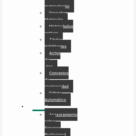
matriculación
Derecho
Matricular
Matriculados
activos
Titulos
Habilitantes
Actos
de
Jura
Convenios
de
reciprocidad
Débito
Automático
SERVICIOS
Asesoramiento
sobre
Ejercicio
Profesional