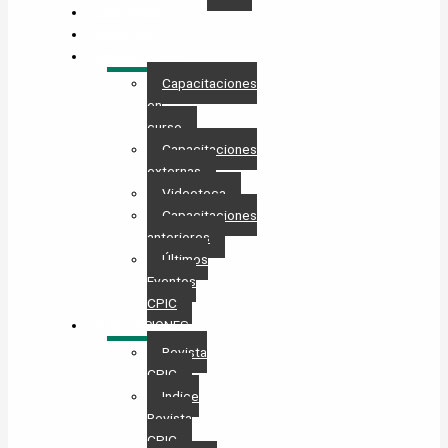
GESTIONES
MAESTRÍA
CAPACITACIÓN
Capacitaciones
en
curso
Capacitaciones
externas
Videoteca
Capacitaciones
anteriores
Últimos
Eventos
CPIC
PUBLICACIONES
Revista
CPIC
Indice
Revista
CPIC