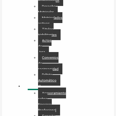
matriculación
Derecho
Matricular
Matriculados
activos
Titulos
Habilitantes
Actos
de
Jura
Convenios
de
reciprocidad
Débito
Automático
SERVICIOS
Asesoramiento
sobre
Ejercicio
Profesional
Soporte