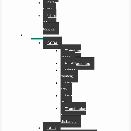
CVA
CPIC
Libro
de
quejas
TRÁMITES
GCBA
Trámites
GCBA
Habilitaciones
Obras
DGROC
Ley
123
Ley
257
Tramitación
a
distancia
CPIC