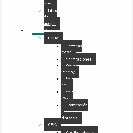
CPIC
Libro
de
quejas
TRÁMITES
GCBA
Trámites
GCBA
Habilitaciones
Obras
DGROC
Ley
123
Ley
257
Tramitación
a
distancia
CPIC
Certificaciones