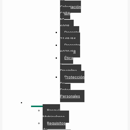
de
Colegiación
CABA
N°
6908
Decreto
2148/84
Decreto
6070/58
Ética
y
Disciplina
Protección
De
Datos
Personales​
MATRÍCULA
Porqué
Matricularse
Requisitos
de