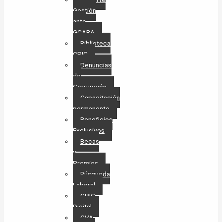
Gestión
ante
GCABA
Biblioteca
CPIC
Denuncias
de
Corrupción
Capacitación
permanente
Beneficios
Exclusivos
Becas
y
Premios
Búsqueda
Laboral​
CPIC
Digital
CVA