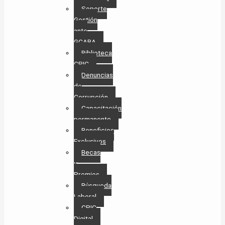
Soporte
Gestión
ante
GCABA
Biblioteca
CPIC
Denuncias
de
Corrupción
Capacitación
permanente
Beneficios
Exclusivos
Becas
y
Premios
Búsqueda
Laboral​
CPIC
Digital