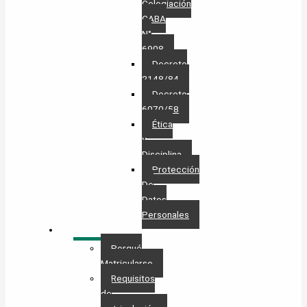
Colegiación
CABA
N°
6908
Decreto
2148/84
Decreto
6070/58
Ética
y
Disciplina
Protección
De
Datos
Personales​
MATRÍCULA
Porqué
Matricularse
Requisitos
de