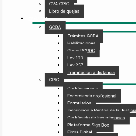
CVA CPIC
Libro de quejas
TRÁMITES
GCBA
Trámites GCBA
Habilitaciones
Obras DGROC
Ley 123
Ley 257
Tramitación a distancia
CPIC
Certificaciones
Encomienda profesional
Formularios
Inscripción a Peritos de la Justici
Certificado de Incumbencias
Plataforma Sign Box
Firma Digital