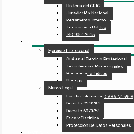
Historia del CPIC
Jurisdicción Nacional
Reglamento Interno
Información Pública
ISO 9001:2015
EJERCICIO PROFESIONAL
Ejercicio Profesional
Qué es el Ejercicio Profesional
Incumbencias Profesionales
Honorarios e Indices
Normas
Marco Legal
Ley de Colegiación CABA N° 6908
Decreto 2148/84
Decreto 6070/58
Ética y Disciplina
Protección De Datos Personales​
MATRÍCULA