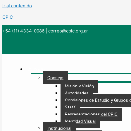
Ir al contenido
CPIC
+54 (11) 4334-0086
|
correo@cpic.org.ar
CONSEJO
Consejo
Misión y Visión
Autoridades
Comisiones de Estudio y Grupos 
Staff
Representaciones del CPIC
Identidad Visual
Institucional