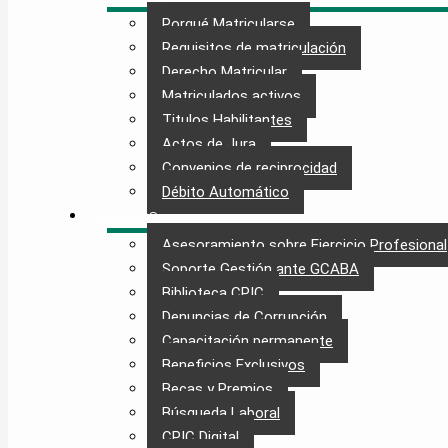
Porqué Matricularse
Requisitos de matriculación
Derecho Matricular
Matriculados activos
Titulos Habilitantes
Actos de Jura
Convenios de reciprocidad
Débito Automático
SERVICIOS
Asesoramiento sobre Ejercicio Profesional
Soporte Gestión ante GCABA
Biblioteca CPIC
Denuncias de Corrupción
Capacitación permanente
Beneficios Exclusivos
Becas y Premios
Búsqueda Laboral​
CPIC Digital