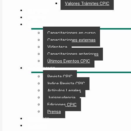
Valores Trámites CPIC
GESTIONES
MAESTRÍA
CAPACITACIÓN
Capacitaciones en curso
Capacitaciones externas
Videoteca
Capacitaciones anteriores
Últimos Eventos CPIC
PUBLICACIONES
Revista CPIC
Indice Revista CPIC
Artículos Legales
Jurisprudencia
Ediciones CPIC
Prensa
NOVEDADES
CONTACTO