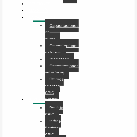
GESTIONES
MAESTRÍA
CAPACITACIÓN
Capacitaciones
en
curso
Capacitaciones
externas
Videoteca
Capacitaciones
anteriores
Últimos
Eventos
CPIC
PUBLICACIONES
Revista
CPIC
Indice
Revista
CPIC