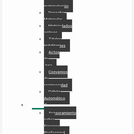
matriculación
Derecho
Matricular
Matriculados
activos
Titulos
Habilitantes
Actos
de
Jura
Convenios
de
reciprocidad
Débito
Automático
SERVICIOS
Asesoramiento
sobre
Ejercicio
Profesional