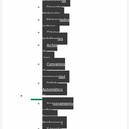
matriculación
Derecho
Matricular
Matriculados
activos
Titulos
Habilitantes
Actos
de
Jura
Convenios
de
reciprocidad
Débito
Automático
SERVICIOS
Asesoramiento
sobre
Ejercicio
Profesional
Soporte