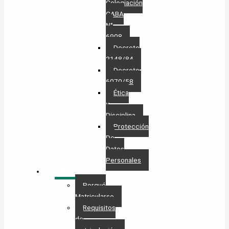
Colegiación
CABA
N°
6908
Decreto
2148/84
Decreto
6070/58
Ética
y
Disciplina
Protección
De
Datos
Personales​
MATRÍCULA
Porqué
Matricularse
Requisitos
de