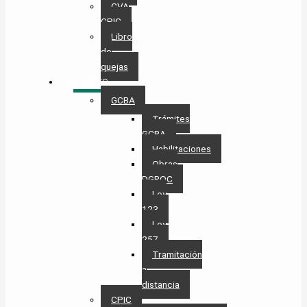
CVA
CPIC
Libro
de
quejas
TRÁMITES
GCBA
Trámites
GCBA
Habilitaciones
Obras
DGROC
Ley
123
Ley
257
Tramitación
a
distancia
CPIC