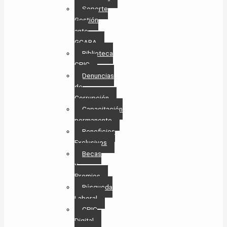
Soporte
Gestión
ante
GCABA
Biblioteca
CPIC
Denuncias
de
Corrupción
Capacitación
permanente
Beneficios
Exclusivos
Becas
y
Premios
Búsqueda
Laboral​
CPIC
Digital