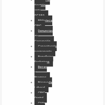
Gestión
ante
GCABA
Biblioteca
CPIC
Denuncias
de
Corrupción
Capacitación
permanente
Beneficios
Exclusivos
Becas
y
Premios
Búsqueda
Laboral​
CPIC
Digital
CVA