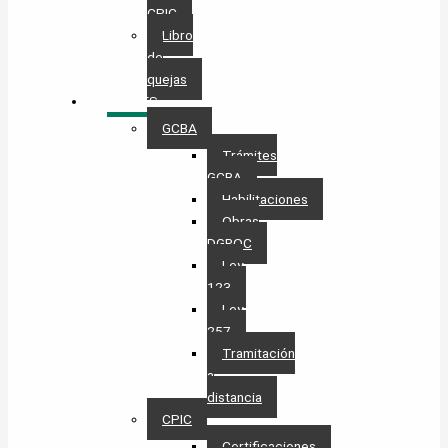
CPIC
Libro
de
quejas
TRÁMITES
GCBA
Trámites
GCBA
Habilitaciones
Obras
DGROC
Ley
123
Ley
257
Tramitación
a
distancia
CPIC
Certificaciones