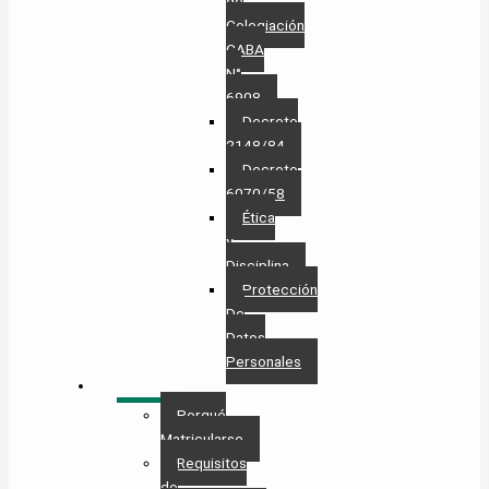
de
Colegiación
CABA
N°
6908
Decreto
2148/84
Decreto
6070/58
Ética
y
Disciplina
Protección
De
Datos
Personales​
MATRÍCULA
Porqué
Matricularse
Requisitos
de