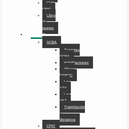
CVA
CPIC
Libro
de
quejas
TRÁMITES
GCBA
Trámites
GCBA
Habilitaciones
Obras
DGROC
Ley
123
Ley
257
Tramitación
a
distancia
CPIC