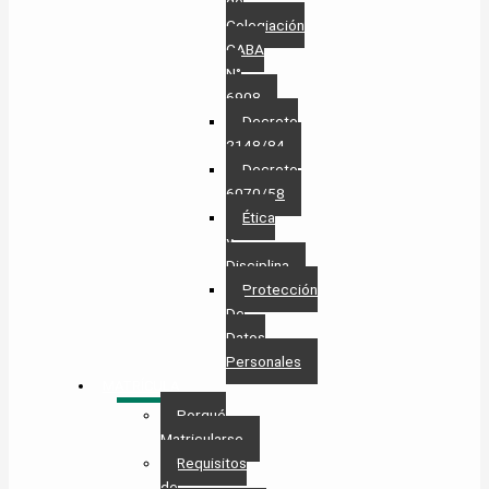
de
Colegiación
CABA
N°
6908
Decreto
2148/84
Decreto
6070/58
Ética
y
Disciplina
Protección
De
Datos
Personales​
MATRÍCULA
Porqué
Matricularse
Requisitos
de