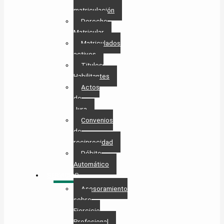
matriculación
Derecho
Matricular
Matriculados
activos
Titulos
Habilitantes
Actos
de
Jura
Convenios
de
reciprocidad
Débito
Automático
SERVICIOS
Asesoramiento
sobre
Ejercicio
Profesional