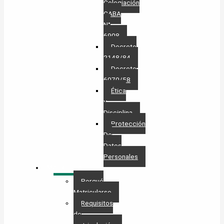
Colegiación
CABA
N°
6908
Decreto
2148/84
Decreto
6070/58
Ética
y
Disciplina
Protección
De
Datos
Personales​
MATRÍCULA
Porqué
Matricularse
Requisitos
de