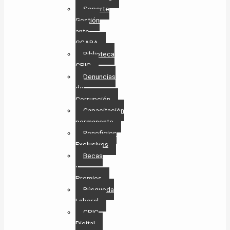
Soporte
Gestión
ante
GCABA
Biblioteca
CPIC
Denuncias
de
Corrupción
Capacitación
permanente
Beneficios
Exclusivos
Becas
y
Premios
Búsqueda
Laboral​
CPIC
Digital