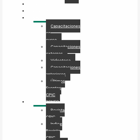
GESTIONES
MAESTRÍA
CAPACITACIÓN
Capacitaciones
en
curso
Capacitaciones
externas
Videoteca
Capacitaciones
anteriores
Últimos
Eventos
CPIC
PUBLICACIONES
Revista
CPIC
Indice
Revista
CPIC