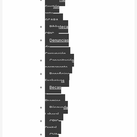
Gestión
ante
GCABA
Biblioteca
CPIC
Denuncias
de
Corrupción
Capacitación
permanente
Beneficios
Exclusivos
Becas
y
Premios
Búsqueda
Laboral​
CPIC
Digital
CVA