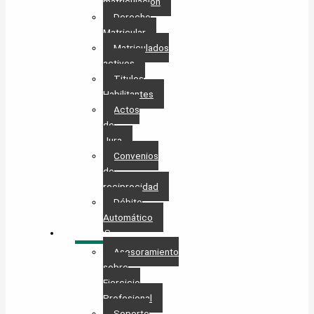
matriculación
Derecho
Matricular
Matriculados
activos
Titulos
Habilitantes
Actos
de
Jura
Convenios
de
reciprocidad
Débito
Automático
SERVICIOS
Asesoramiento
sobre
Ejercicio
Profesional
Soporte