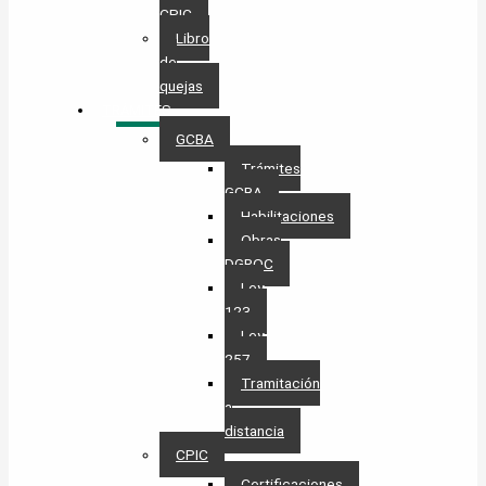
CPIC
Libro
de
quejas
TRÁMITES
GCBA
Trámites
GCBA
Habilitaciones
Obras
DGROC
Ley
123
Ley
257
Tramitación
a
distancia
CPIC
Certificaciones