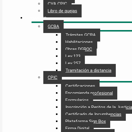
CVA CPIC
Libro de quejas
TRÁMITES
GCBA
Trámites GCBA
Habilitaciones
Obras DGROC
Ley 123
Ley 257
Tramitación a distancia
CPIC
Certificaciones
Encomienda profesional
Formularios
Inscripción a Peritos de la Justici
Certificado de Incumbencias
Plataforma Sign Box
Firma Digital