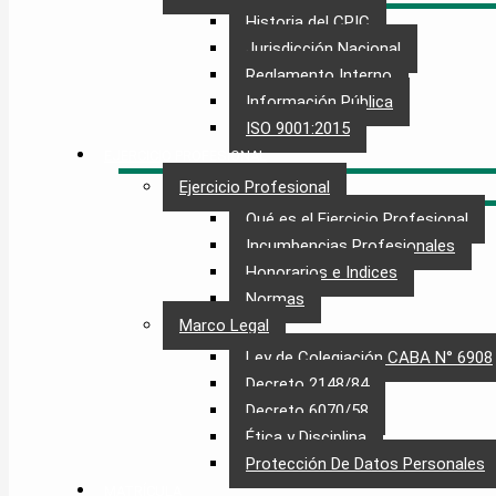
Historia del CPIC
Jurisdicción Nacional
Reglamento Interno
Información Pública
ISO 9001:2015
EJERCICIO PROFESIONAL
Ejercicio Profesional
Qué es el Ejercicio Profesional
Incumbencias Profesionales
Honorarios e Indices
Normas
Marco Legal
Ley de Colegiación CABA N° 6908
Decreto 2148/84
Decreto 6070/58
Ética y Disciplina
Protección De Datos Personales​
MATRÍCULA