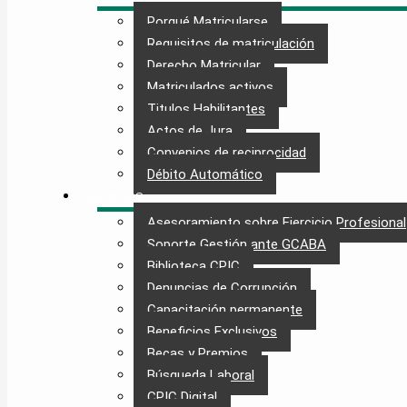
Porqué Matricularse
Requisitos de matriculación
Derecho Matricular
Matriculados activos
Titulos Habilitantes
Actos de Jura
Convenios de reciprocidad
Débito Automático
SERVICIOS
Asesoramiento sobre Ejercicio Profesional
Soporte Gestión ante GCABA
Biblioteca CPIC
Denuncias de Corrupción
Capacitación permanente
Beneficios Exclusivos
Becas y Premios
Búsqueda Laboral​
CPIC Digital