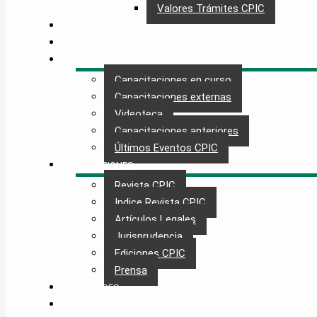
Valores Trámites CPIC
GESTIONES
MAESTRÍA
CAPACITACIÓN
Capacitaciones en curso
Capacitaciones externas
Videoteca
Capacitaciones anteriores
Últimos Eventos CPIC
PUBLICACIONES
Revista CPIC
Indice Revista CPIC
Artículos Legales
Jurisprudencia
Ediciones CPIC
Prensa
NOVEDADES
CONTACTO