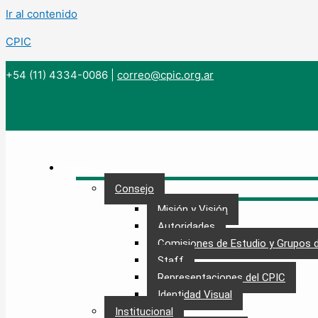
Ir al contenido
CPIC
+54 (11) 4334-0086
|
correo@cpic.org.ar
CONSEJO
Consejo
Misión y Visión
Autoridades
Comisiones de Estudio y Grupos 
Staff
Representaciones del CPIC
Identidad Visual
Institucional