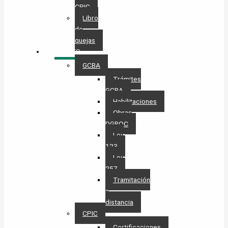
CPIC
Libro
de
quejas
TRÁMITES
GCBA
Trámites
GCBA
Habilitaciones
Obras
DGROC
Ley
123
Ley
257
Tramitación
a
distancia
CPIC
Certificaciones