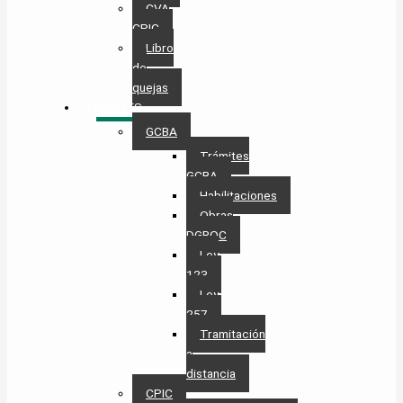
CVA
CPIC
Libro
de
quejas
TRÁMITES
GCBA
Trámites
GCBA
Habilitaciones
Obras
DGROC
Ley
123
Ley
257
Tramitación
a
distancia
CPIC