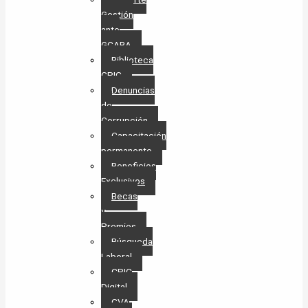
Gestión
ante
GCABA
Biblioteca
CPIC
Denuncias
de
Corrupción
Capacitación
permanente
Beneficios
Exclusivos
Becas
y
Premios
Búsqueda
Laboral​
CPIC
Digital
CVA