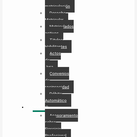
matriculación
Derecho
Matricular
Matriculados
activos
Titulos
Habilitantes
Actos
de
Jura
Convenios
de
reciprocidad
Débito
Automático
SERVICIOS
Asesoramiento
sobre
Ejercicio
Profesional