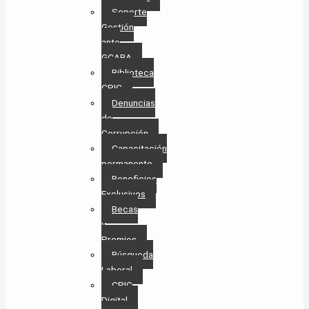
Soporte
Gestión
ante
GCABA
Biblioteca
CPIC
Denuncias
de
Corrupción
Capacitación
permanente
Beneficios
Exclusivos
Becas
y
Premios
Búsqueda
Laboral​
CPIC
Digital