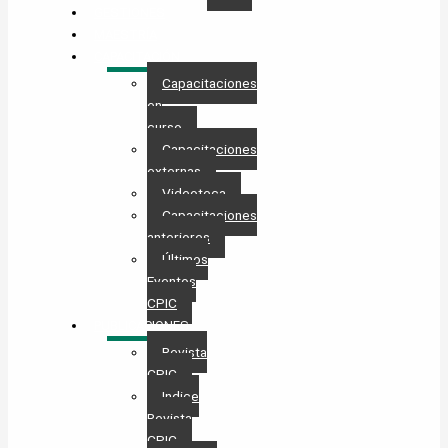
GESTIONES
MAESTRÍA
CAPACITACIÓN
Capacitaciones
en
curso
Capacitaciones
externas
Videoteca
Capacitaciones
anteriores
Últimos
Eventos
CPIC
PUBLICACIONES
Revista
CPIC
Indice
Revista
CPIC