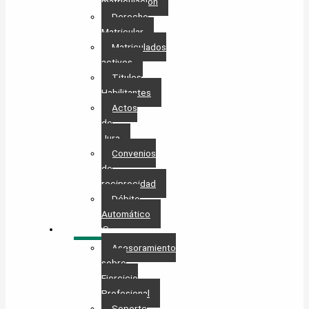
matriculación
Derecho
Matricular
Matriculados
activos
Titulos
Habilitantes
Actos
de
Jura
Convenios
de
reciprocidad
Débito
Automático
SERVICIOS
Asesoramiento
sobre
Ejercicio
Profesional
Soporte