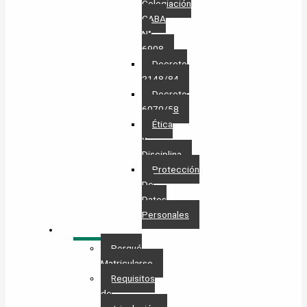
Colegiación
CABA
N°
6908
Decreto
2148/84
Decreto
6070/58
Ética
y
Disciplina
Protección
De
Datos
Personales​
MATRÍCULA
Porqué
Matricularse
Requisitos
de