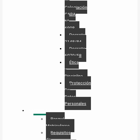
de
Colegiación
CABA
N°
6908
Decreto
2148/84
Decreto
6070/58
Ética
y
Disciplina
Protección
De
Datos
Personales​
MATRÍCULA
Porqué
Matricularse
Requisitos
de