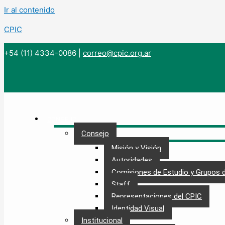
Ir al contenido
CPIC
+54 (11) 4334-0086
|
correo@cpic.org.ar
CONSEJO
Consejo
Misión y Visión
Autoridades
Comisiones de Estudio y Grupos 
Staff
Representaciones del CPIC
Identidad Visual
Institucional