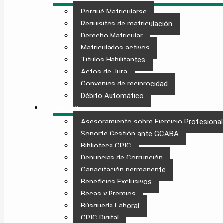
Porqué Matricularse
Requisitos de matriculación
Derecho Matricular
Matriculados activos
Titulos Habilitantes
Actos de Jura
Convenios de reciprocidad
Débito Automático
SERVICIOS
Asesoramiento sobre Ejercicio Profesional
Soporte Gestión ante GCABA
Biblioteca CPIC
Denuncias de Corrupción
Capacitación permanente
Beneficios Exclusivos
Becas y Premios
Búsqueda Laboral​
CPIC Digital