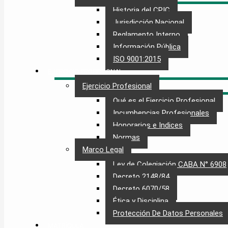
Historia del CPIC
Jurisdicción Nacional
Reglamento Interno
Información Pública
ISO 9001:2015
EJERCICIO PROFESIONAL
Ejercicio Profesional
Qué es el Ejercicio Profesional
Incumbencias Profesionales
Honorarios e Indices
Normas
Marco Legal
Ley de Colegiación CABA N° 6908
Decreto 2148/84
Decreto 6070/58
Ética y Disciplina
Protección De Datos Personales​
MATRÍCULA