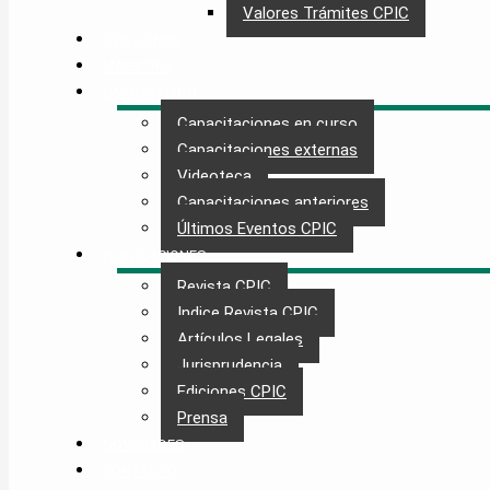
Valores Trámites CPIC
GESTIONES
MAESTRÍA
CAPACITACIÓN
Capacitaciones en curso
Capacitaciones externas
Videoteca
Capacitaciones anteriores
Últimos Eventos CPIC
PUBLICACIONES
Revista CPIC
Indice Revista CPIC
Artículos Legales
Jurisprudencia
Ediciones CPIC
Prensa
NOVEDADES
CONTACTO