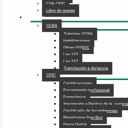
CVA CPIC
Libro de quejas
TRÁMITES
GCBA
Trámites GCBA
Habilitaciones
Obras DGROC
Ley 123
Ley 257
Tramitación a distancia
CPIC
Certificaciones
Encomienda profesional
Formularios
Inscripción a Peritos de la Justici
Certificado de Incumbencias
Plataforma Sign Box
Firma Digital